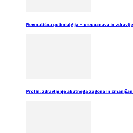
Revmatična polimialgija – prepoznava in zdravlj
Protin: zdravljenje akutnega zagona in zmanjšan