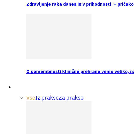
Zdravljenje raka danes in v prihodnosti – pričako
O pomembnosti klinične prehrane vemo veliko, 
Praksa
Vse
Iz prakse
Za prakso