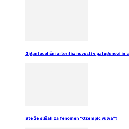
Gigantocelični arteritis: novosti v patogenezi in 
Ste že slišali za fenomen “Ozempic vulva”?