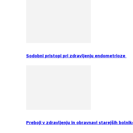
Sodobni pristopi pri zdravljenju endometrioze
Preboji v zdravljenju in obravnavi starejših bolnik