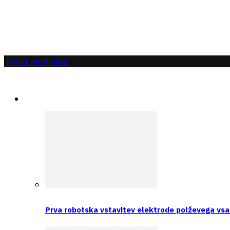
Nova medicina
Aktualno
Prva robotska vstavitev elektrode polževega vsa