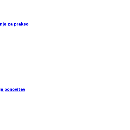
enje za prakso
je ponovitev