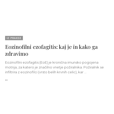
IZ PRAKSE
Eozinofilni ezofagitis: kaj je in kako ga
zdravimo
Eozinofilni ezofagitis (EoE) je kronična imunsko pogojena
motnja, za katero je značilno vnetje požiralnika. Požiralnik se
infiltrira z eozinofilci (vrsto belih krvnih celic), kar ...
--