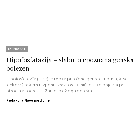
IZ PRAKSE
Hipofosfatazija – slabo prepoznana genska
bolezen
Hipofosfatazija (HPP) je redka prirojena genska motnja, ki se
lahko v širokem razponu izrazitosti klinične slike pojavlja pri
otrocih ali odraslih. Zaradi blažjega poteka...
Redakcija Nove medicine