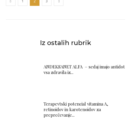
1
2
3
Iz ostalih rubrik
ANDEKSANET ALFA – sedaj imajo antidot
vsa zdravila iz...
Terapevtski potencial vitamina A,
retinoidov in karotenoidov za
preprečevanje...