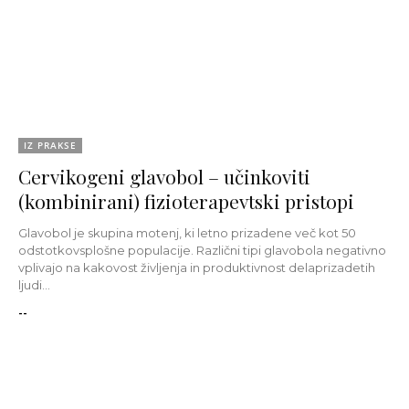
IZ PRAKSE
Cervikogeni glavobol – učinkoviti
(kombinirani) fizioterapevtski pristopi
Glavobol je skupina motenj, ki letno prizadene več kot 50
odstotkovsplošne populacije. Različni tipi glavobola negativno
vplivajo na kakovost življenja in produktivnost delaprizadetih
ljudi...
--