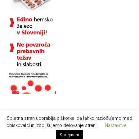
Spletna stran uporablja piškotke, da lahko razločujemo med
obiskovalci in izboljšujemo delovanje strani.
Nastavitve
Vsebina je namenjena strokovni javnosti.
Sprejmem