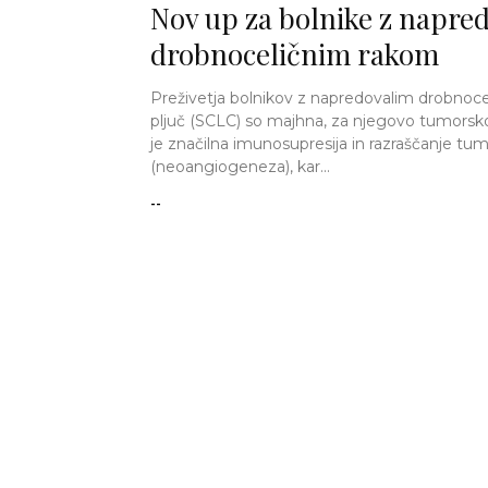
Nov up za bolnike z napre
drobnoceličnim rakom
Preživetja bolnikov z napredovalim drobnoc
pljuč (SCLC) so majhna, za njegovo tumorsk
je značilna imunosupresija in razraščanje tum
(neoangiogeneza), kar...
--