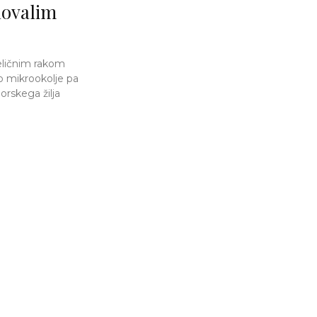
dovalim
eličnim rakom
o mikrookolje pa
orskega žilja