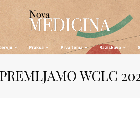
tervju
Praksa
Prva tema
Raziskava
Nova
PREMLJAMO WCLC 20
medicina