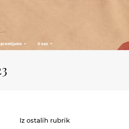
Spremljamo
O nas
23
Iz ostalih rubrik