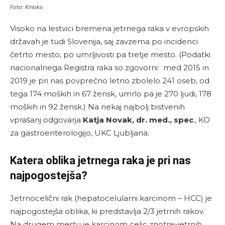
Foto: Kinoks
Visoko na lestvici bremena jetrnega raka v evropskih
državah je tudi Slovenija, saj zavzema po incidenci
četrto mesto, po umrljivosti pa tretje mesto. (Podatki
nacionalnega Registra raka so zgovorni: med 2015 in
2019 je pri nas povprečno letno zbolelo 241 oseb, od
tega 174 moških in 67 žensk, umrlo pa je 270 ljudi, 178
moških in 92 žensk.) Na nekaj najbolj bistvenih
vprašanj odgovarja
Katja Novak, dr. med., spec
., KO
za gastroenterologijo, UKC Ljubljana.
Katera oblika jetrnega raka je pri nas
najpogostejša?
Jetrnocelični rak (hepatocelularni karcinom – HCC) je
najpogostejša oblika, ki predstavlja 2/3 jetrnih rakov.
Na drugem mestu je karcinom celic znotraj-jetrnih