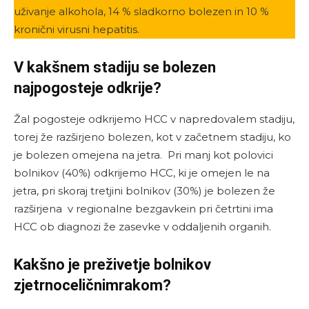
uživanje alkohola, 14 % sladkorno bolezen in 10 %
kronični virusni hepatitis.
V kakšnem stadiju se bolezen
najpogosteje odkrije?
Žal pogosteje odkrijemo HCC v napredovalem stadiju,
torej že razširjeno bolezen, kot v začetnem stadiju, ko
je bolezen omejena na jetra.
Pri manj kot polovici
bolnikov (40%) odkrijemo HCC, ki je omejen le na
jetra, pri skoraj tretjini bolnikov (30%) je bolezen že
razširjena v regionalne bezgavkein pri četrtini ima
HCC ob diagnozi že zasevke v oddaljenih organih.
Kakšno je preživetje bolnikov
zjetrnoceličnimrakom?