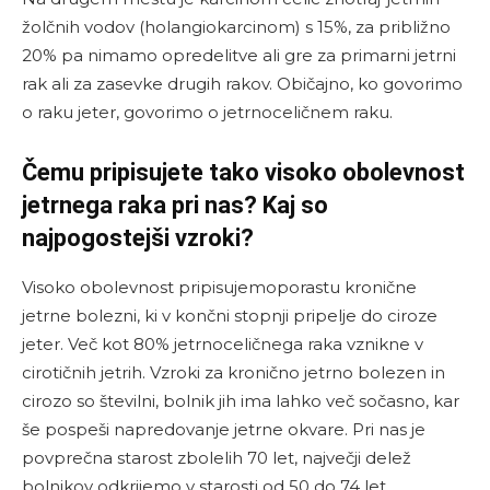
žolčnih vodov (holangiokarcinom) s 15%, za približno
20% pa nimamo opredelitve ali gre za primarni jetrni
rak ali za zasevke drugih rakov. Običajno, ko govorimo
o raku jeter, govorimo o jetrnoceličnem raku.
Čemu pripisujete tako visoko obolevnost
jetrnega raka pri nas? Kaj so
najpogostejši vzroki?
Visoko obolevnost pripisujemoporastu kronične
jetrne bolezni, ki v končni stopnji pripelje do ciroze
jeter. Več kot 80% jetrnoceličnega raka vznikne v
cirotičnih jetrih. Vzroki za kronično jetrno bolezen in
cirozo so številni, bolnik jih ima lahko več sočasno, kar
še pospeši napredovanje jetrne okvare. Pri nas je
povprečna starost zbolelih 70 let, največji delež
bolnikov odkrijemo v starosti od 50 do 74 let.