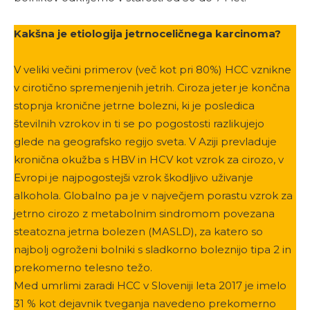
Kakšna je etiologija jetrnoceličnega karcinoma?
V veliki večini primerov (več kot pri 80%) HCC vznikne
v cirotično spremenjenih jetrih. Ciroza jeter je končna
stopnja kronične jetrne bolezni, ki je posledica
številnih vzrokov in ti se po pogostosti razlikujejo
glede na geografsko regijo sveta. V Aziji prevladuje
kronična okužba s HBV in HCV kot vzrok za cirozo, v
Evropi je najpogostejši vzrok škodljivo uživanje
alkohola. Globalno pa je v največjem porastu vzrok za
jetrno cirozo z metabolnim sindromom povezana
steatozna jetrna bolezen (MASLD), za katero so
najbolj ogroženi bolniki s sladkorno boleznijo tipa 2 in
prekomerno telesno težo.
Med umrlimi zaradi HCC v Sloveniji leta 2017 je imelo
31 % kot dejavnik tveganja navedeno prekomerno