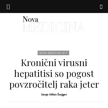
Nova
NOVA MEDICINA #17
Kronični virusni
medicina
hepatitisi so pogost
povzročitelj raka jeter
Sanja Vilfan Švajger