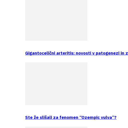
Gigantocelični arteritis: novosti v patogenezi in 
Ste že slišali za fenomen “Ozempic vulva”?