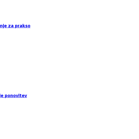
enje za prakso
je ponovitev