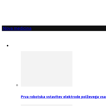
Nova medicina
Aktualno
Prva robotska vstavitev elektrode polževega vsa