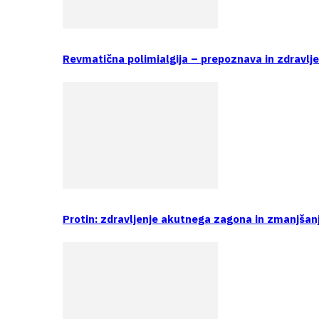
Revmatična polimialgija – prepoznava in zdravlj
Protin: zdravljenje akutnega zagona in zmanjšan