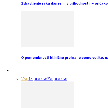
Zdravljenje raka danes in v prihodnosti – pričako
O pomembnosti klinične prehrane vemo veliko, 
Praksa
Vse
Iz prakse
Za prakso