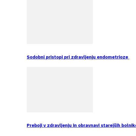
Sodobni pristopi pri zdravljenju endometrioze
Preboji v zdravljenju in obravnavi starejših bolnik