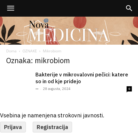
Doma
OZNAKE
Mikrobiom
Nova
Oznaka: mikrobiom
Bakterije v mikrovalovni pečici: katere
so in od kje pridejo
medicina
-
--
28 avgusta, 2024
0
Vsebina je namenjena strokovni javnosti.
Prijava
Registracija