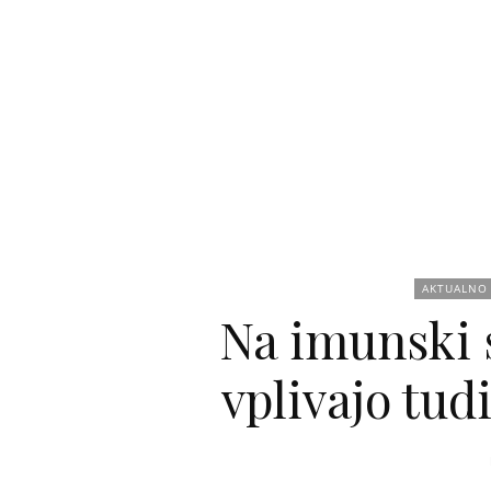
Aktualno
AKTUALNO
Na imunski 
vplivajo tud