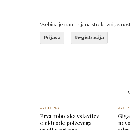
Vsebina je namenjena strokovni javnost
Prijava
Registracija
AKTUALNO
AKTU
Prva robotska vstavitev
Giga
elektrode polževega
novo
vsadka pri nas
zdra