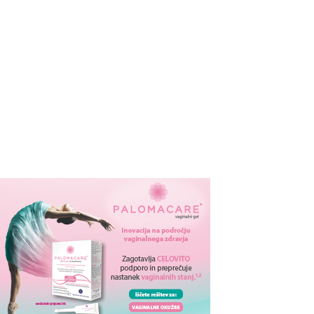
emljamo
O nas