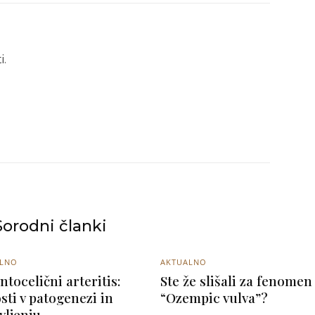
i.
Sorodni članki
ALNO
AKTUALNO
ntocelični arteritis:
Ste že slišali za fenomen
sti v patogenezi in
“Ozempic vulva”?
vljenju