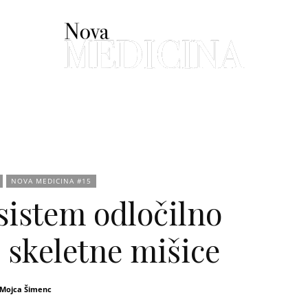
Intervju
Praksa
Prva tema
Raziskava
Spr
Nova
NOVA MEDICINA #15
sistem odločilno
medicina
i skeletne mišice
Mojca Šimenc