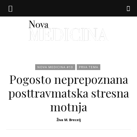
Nova
NOVA MEDICINA #10
PRVA TEMA
Pogosto neprepoznana
medicina
posttravmatska stresna
motnja
Živa M. Brecelj