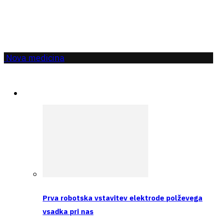
Nova medicina
Aktualno
Prva robotska vstavitev elektrode polževega
vsadka pri nas