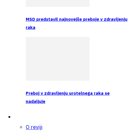
MSD predstavil najnovejše preboje v zdravljenju
raka
Preboj v zdravljenju urotelnega raka se
nadaljuje
O nas
O reviji