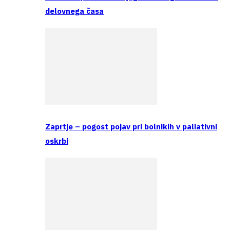
delovnega časa
Zaprtje – pogost pojav pri bolnikih v paliativni
oskrbi