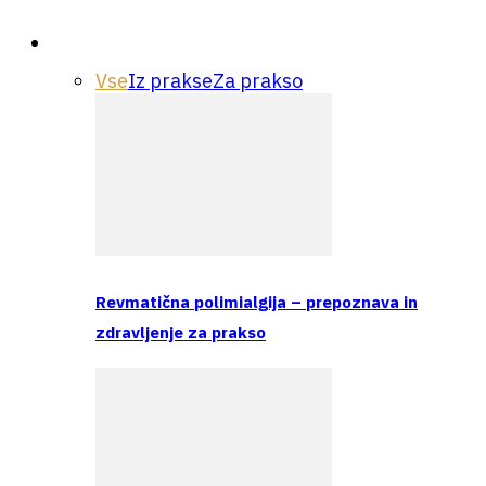
Praksa
Vse
Iz prakse
Za prakso
Revmatična polimialgija – prepoznava in
zdravljenje za prakso