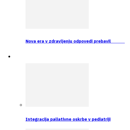
Nova era v zdravljenju odpovedi prebavil
Prva tema
Integracija paliativne oskrbe v pediatriji