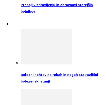
Preboji v zdravljenju in obravnavi starejših
bolnikov
Intervju
Bolezni nohtov na rokah in nogah sta različni
bolezenski stanji