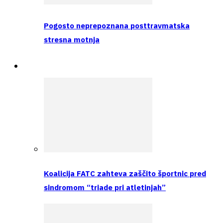
Pogosto neprepoznana posttravmatska
stresna motnja
Raziskava
Koalicija FATC zahteva zaščito športnic pred
sindromom “triade pri atletinjah”