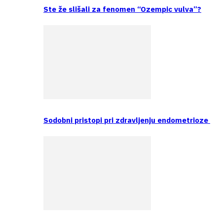
Ste že slišali za fenomen “Ozempic vulva”?
Sodobni pristopi pri zdravljenju endometrioze