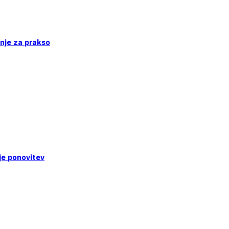
enje za prakso
je ponovitev