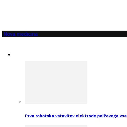
Nova medicina
Aktualno
Prva robotska vstavitev elektrode polževega vsa