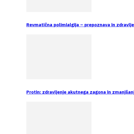
Revmatična polimialgija – prepoznava in zdravlj
Protin: zdravljenje akutnega zagona in zmanjšan