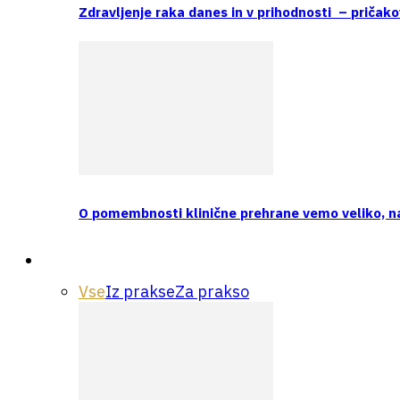
Zdravljenje raka danes in v prihodnosti – pričako
O pomembnosti klinične prehrane vemo veliko, 
Praksa
Vse
Iz prakse
Za prakso