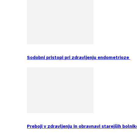
Sodobni pristopi pri zdravljenju endometrioze
Preboji v zdravljenju in obravnavi starejših bolnik