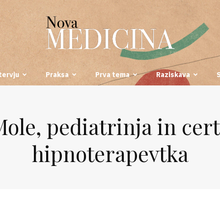
tervju
Praksa
Prva tema
Raziskava
Nova
ole, pediatrinja in cert
hipnoterapevtka
medicina