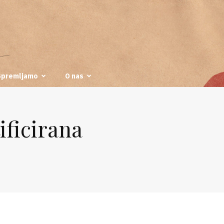
Spremljamo
O nas
ificirana