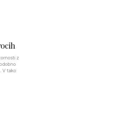
rocih
ornosti z
 podobno
. V tako