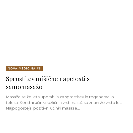
NOVA MEDICINA #8
Sprostitev mišične napetosti s
samomasažo
Masaža se že leta uporablja za sprostitev in regeneracijo
telesa. Koristni učinki različnih vrst masaž so znani že vrsto let.
Najpogostejši pozitivni učinki masaže...