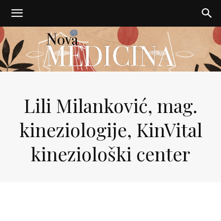
Nova
Lili Milanković, mag.
kineziologije, KinVital
medicina
kineziološki center