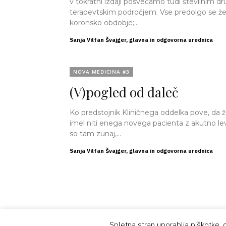
v tokratni izdaji posvečamo tudi številnim d
terapevtskim področjem. Vse predolgo se že »vleče«
koronsko obdobje;...
Sanja Vilfan Švajger, glavna in odgovorna urednica
NOVA MEDICINA #3
(V)pogled od daleč
Ko predstojnik Kliničnega oddelka pove, da 
imel niti enega novega pacienta z akutno lev
so tam zunaj,...
Sanja Vilfan Švajger, glavna in odgovorna urednica
Vsebina je namenjena strokovni javnosti.
Spletna stran uporablja piškotke, 