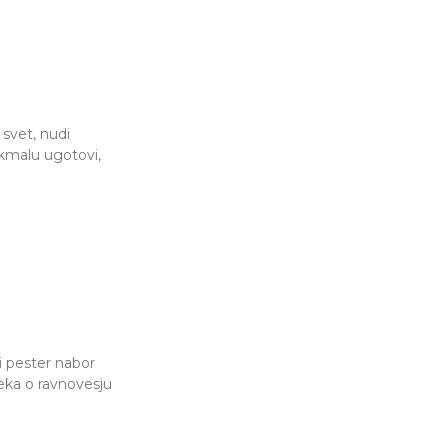
svet, nudi
 kmalu ugotovi,
li pester nabor
eka o ravnovesju