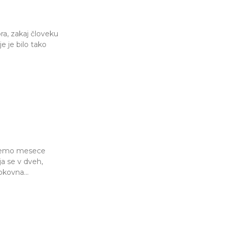
ora, zakaj človeku
e je bilo tako
tujemo mesece
ja se v dveh,
okovna...