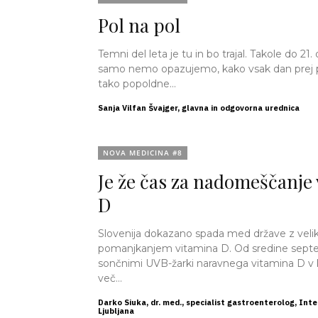
Pol na pol
Temni del leta je tu in bo trajal. Takole do 2
samo nemo opazujemo, kako vsak dan prej p
tako popoldne...
Sanja Vilfan Švajger, glavna in odgovorna urednica
NOVA MEDICINA #8
Je že čas za nadomeščanje
D
Slovenija dokazano spada med države z veli
pomanjkanjem vitamina D. Od sredine sept
sončnimi UVB-žarki naravnega vitamina D v
več...
Darko Siuka, dr. med., specialist gastroenterolog, Int
Ljubljana