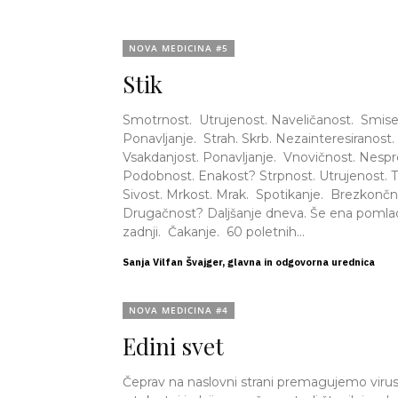
NOVA MEDICINA #5
Stik
Smotrnost. Utrujenost. Naveličanost. Smisel? Dolgotrajnost.
Ponavljanje. Strah. Skrb. Nezainteresiranost. Rutina.
Vsakdanjost. Ponavljanje. Vnovičnost. Nespremenljivost.
Podobnost. Enakost? Strpnost. Utrujenost. Tihost. Nemost?
Sivost. Mrkost. Mrak. Spotikanje. Brezkončnost. Brezumje?
Drugačnost? Daljšanje dneva. Še ena pomlad, podobna
zadnji. Čakanje. 60 poletnih...
Sanja Vilfan Švajger, glavna in odgovorna urednica
NOVA MEDICINA #4
Edini svet
Čeprav na naslovni strani premagujemo virus