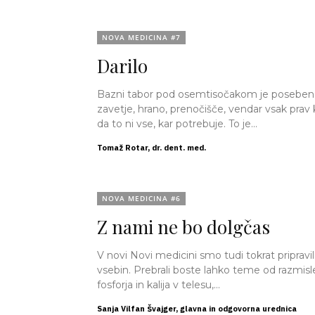
NOVA MEDICINA #7
Darilo
Bazni tabor pod osemtisočakom je poseben 
zavetje, hrano, prenočišče, vendar vsak prav
da to ni vse, kar potrebuje. To je...
Tomaž Rotar, dr. dent. med.
NOVA MEDICINA #6
Z nami ne bo dolgčas
V novi Novi medicini smo tudi tokrat pripravi
vsebin. Prebrali boste lahko teme od razmisl
fosforja in kalija v telesu,...
Sanja Vilfan Švajger, glavna in odgovorna urednica