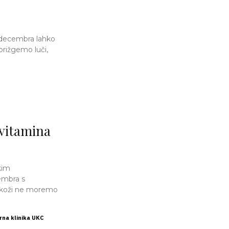
1. decembra lahko
rižgemo luči,
 vitamina
kim
embra s
 koži ne moremo
erna klinika UKC