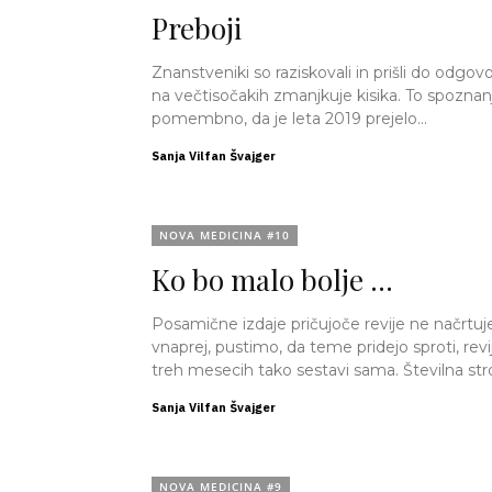
Preboji
Znanstveniki so raziskovali in prišli do odgov
na večtisočakih zmanjkuje kisika. To spoznanj
pomembno, da je leta 2019 prejelo...
Sanja Vilfan Švajger
NOVA MEDICINA #10
Ko bo malo bolje …
Posamične izdaje pričujoče revije ne načr
vnaprej, pustimo, da teme pridejo sproti, revi
treh mesecih tako sestavi sama. Številna str
Sanja Vilfan Švajger
NOVA MEDICINA #9