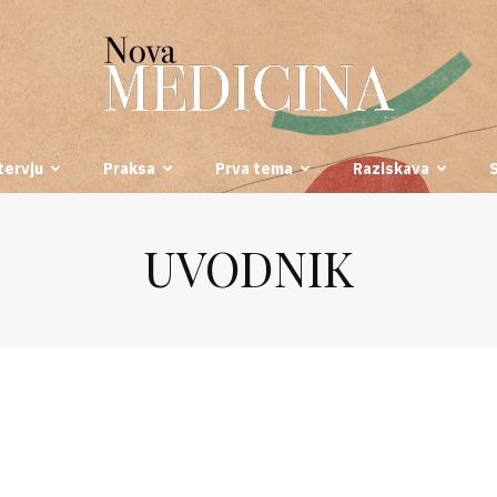
tervju
Praksa
Prva tema
Raziskava
Nova
UVODNIK
medicina