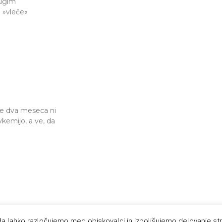
rugim
že dva meseca ni
kemijo, a ve, da
da lahko razločujemo med obiskovalci in izboljšujemo delovanje str