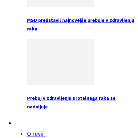
MSD predstavil najnovejše preboje v zdravljenju
raka
Preboj v zdravljenju urotelnega raka se
nadaljuje
O nas
O reviji