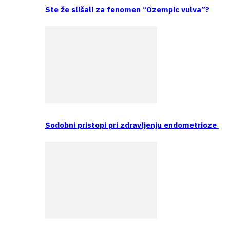
Ste že slišali za fenomen “Ozempic vulva”?
Sodobni pristopi pri zdravljenju endometrioze