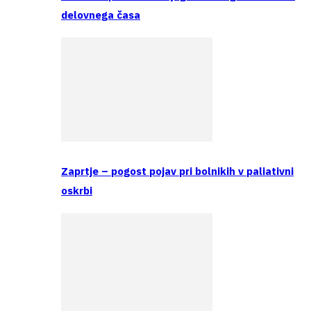
delovnega časa
Zaprtje – pogost pojav pri bolnikih v paliativni
oskrbi