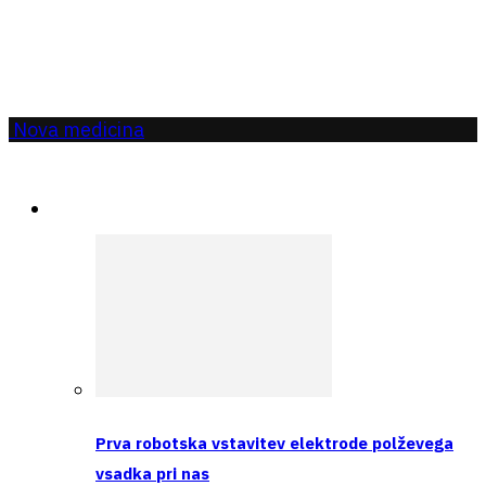
Nova medicina
Aktualno
Prva robotska vstavitev elektrode polževega
vsadka pri nas