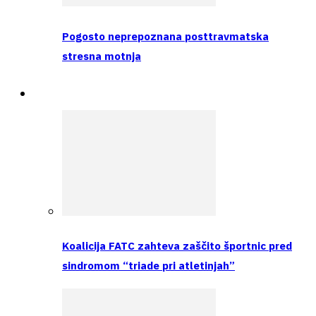
Pogosto neprepoznana posttravmatska
stresna motnja
Raziskava
Koalicija FATC zahteva zaščito športnic pred
sindromom “triade pri atletinjah”