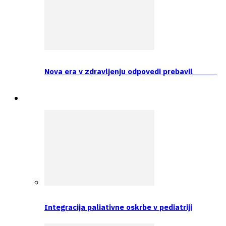
Nova era v zdravljenju odpovedi prebavil
Prva tema
Integracija paliativne oskrbe v pediatriji