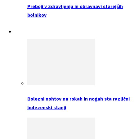
Preboji v zdravljenju in obravnavi starejših
bolnikov
Intervju
Bolezni nohtov na rokah in nogah sta različni
bolezenski stanji