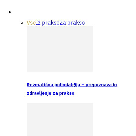
Praksa
Vse
Iz prakse
Za prakso
Revmatična polimialgija – prepoznava in
zdravljenje za prakso