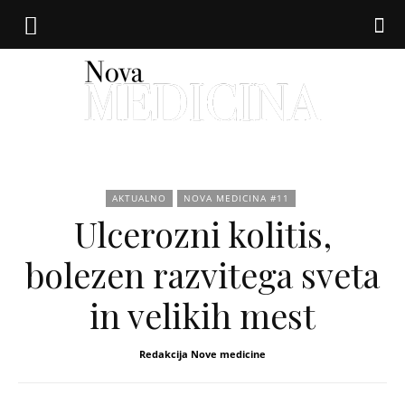
Nova
AKTUALNO
NOVA MEDICINA #11
Ulcerozni kolitis,
medicina
bolezen razvitega sveta
in velikih mest
Redakcija Nove medicine