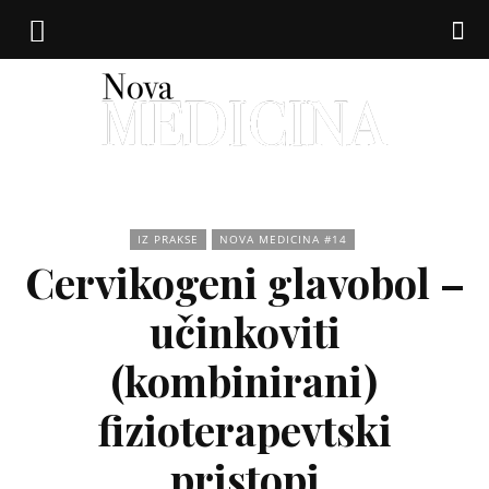
Nova
IZ PRAKSE
NOVA MEDICINA #14
Cervikogeni glavobol –
medicina
učinkoviti
(kombinirani)
fizioterapevtski
pristopi