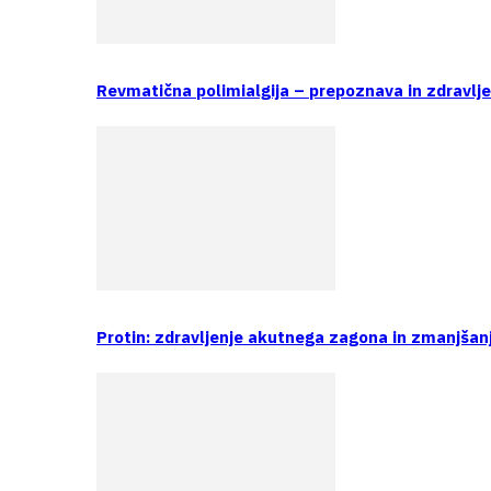
Revmatična polimialgija – prepoznava in zdravlj
Protin: zdravljenje akutnega zagona in zmanjšan