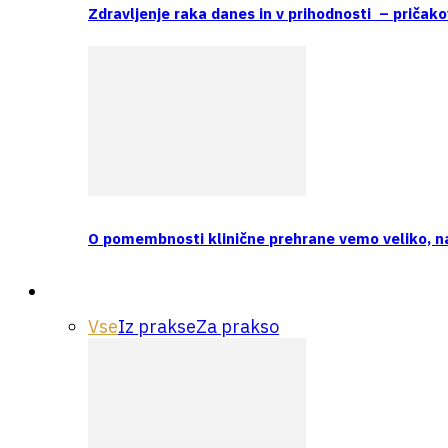
Zdravljenje raka danes in v prihodnosti – pričako
O pomembnosti klinične prehrane vemo veliko, 
Praksa
Vse
Iz prakse
Za prakso