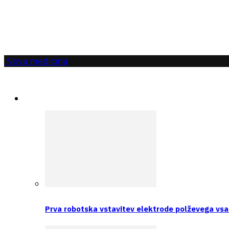
Nova medicina
Aktualno
Prva robotska vstavitev elektrode polževega vsa