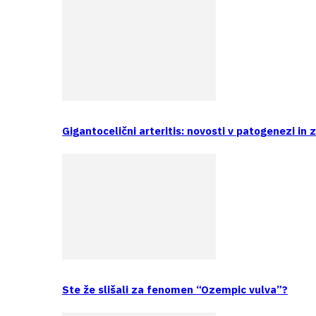
Gigantocelični arteritis: novosti v patogenezi in 
Ste že slišali za fenomen “Ozempic vulva”?