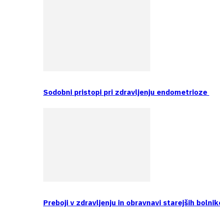
Sodobni pristopi pri zdravljenju endometrioze
Preboji v zdravljenju in obravnavi starejših bolnik