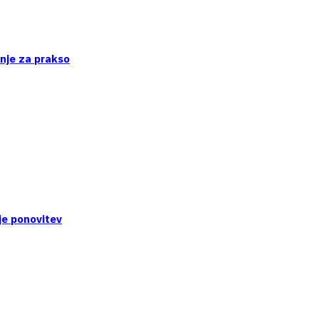
enje za prakso
je ponovitev