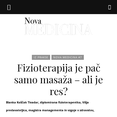
Nova
IZ PRAKSE
NOVA MEDICINA #7
Fizioterapija je pač
medicina
samo masaža – ali je
res?
Blanka Koščak Tivadar, diplomirana fizioterapevtka, Višja
predavateljica, magistra managementa in vzgoje v zdravstvu,