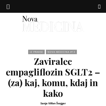
Nova
IZ PRAKSE
NOVA MEDICINA #13
Zaviralec
medicina
empagliflozin SGLT2 –
(za) kaj, komu, kdaj in
kako
Sanja Vilfan Švajger