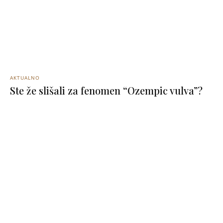
AKTUALNO
Ste že slišali za fenomen “Ozempic vulva”?