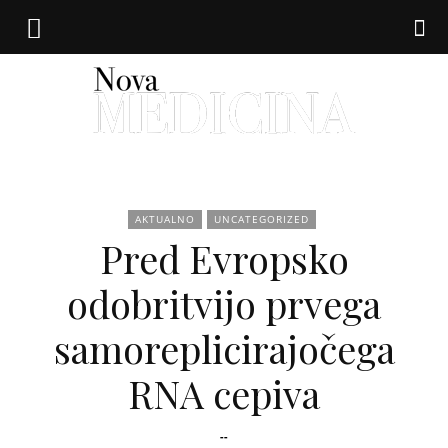
Nova
AKTUALNO
UNCATEGORIZED
Pred Evropsko
medicina
odobritvijo prvega
samoreplicirajočega
RNA cepiva
--