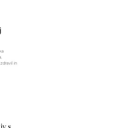
j
ka
a.
dravil in
iv s