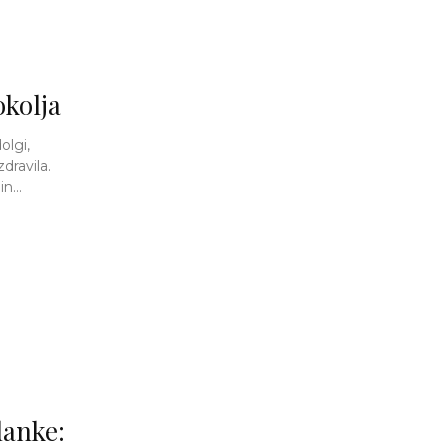
okolja
olgi,
dravila.
n...
danke: