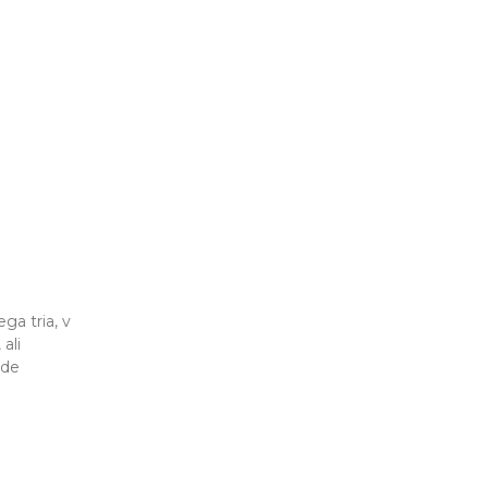
ga tria, v
ali
zde