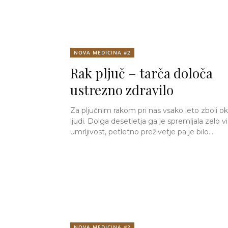
NOVA MEDICINA #2
Rak pljuč – tarča določa
ustrezno zdravilo
Za pljučnim rakom pri nas vsako leto zboli ok
ljudi. Dolga desetletja ga je spremljala zelo v
umrljivost, petletno preživetje pa je bilo...
NOVA MEDICINA #2