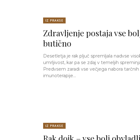
IZ PRAKSE
Zdravljenje postaja vse bol
butično
Desetletja je rak pljuč spremljala nadvse viso
umrljivost, kar pa se zdaj v temeljih spreminj
Predvsem zaradi vse večjega nabora tarčnih z
imunoterapije...
IZ PRAKSE
Rak dojk – vse bolj obvladlj