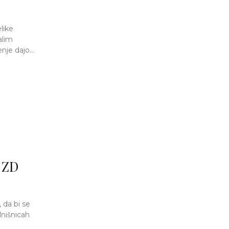
like
alim
nje dajo...
v ZD
 da bi se
lnišnicah