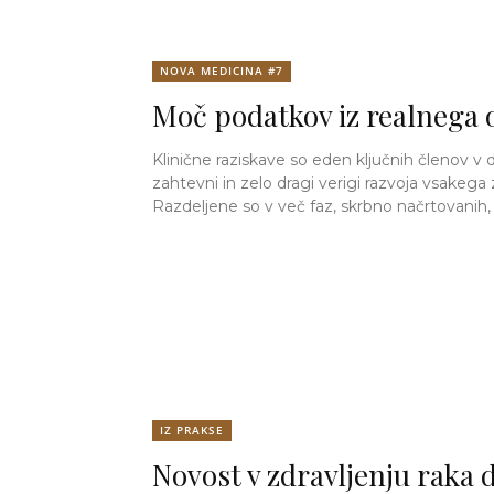
NOVA MEDICINA #7
Moč podatkov iz realnega 
Klinične raziskave so eden ključnih členov v d
zahtevni in zelo dragi verigi razvoja vsakega z
Razdeljene so v več faz, skrbno načrtovanih, i
IZ PRAKSE
Novost v zdravljenju raka 