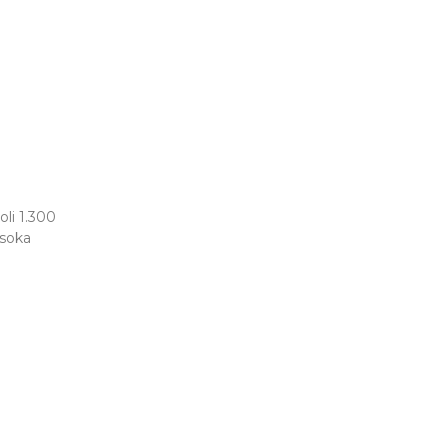
oli 1.300
isoka