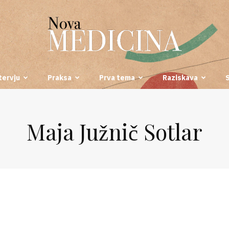
tervju
Praksa
Prva tema
Raziskava
Nova
Maja Južnič Sotlar
medicina