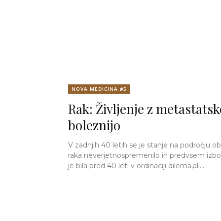
NOVA MEDICINA #5
Rak: Življenje z metastatsk
boleznijo
V zadnjih 40 letih se je stanje na področju o
raka neverjetnospremenilo in predvsem izbol
je bila pred 40 leti v ordinaciji dilema,ali...