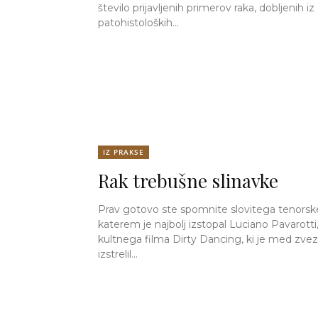
število prijavljenih primerov raka, dobljenih iz
patohistoloških...
IZ PRAKSE
Rak trebušne slinavke
Prav gotovo ste spomnite slovitega tenorske
katerem je najbolj izstopal Luciano Pavarotti, 
kultnega filma Dirty Dancing, ki je med zve
izstrelil...