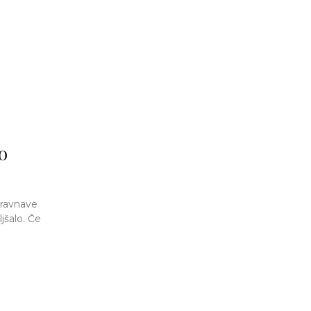
o
bravnave
jšalo. Če