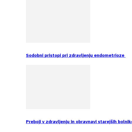
Sodobni pristopi pri zdravljenju endometrioze
Preboji v zdravljenju in obravnavi starejših bolnik