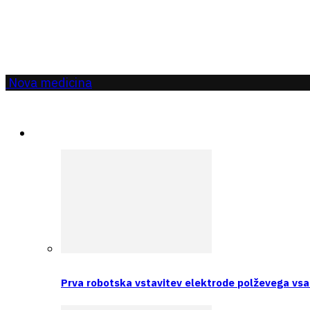
Nova medicina
Aktualno
Prva robotska vstavitev elektrode polževega vsa