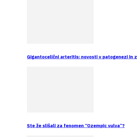
Gigantocelični arteritis: novosti v patogenezi in 
Ste že slišali za fenomen “Ozempic vulva”?