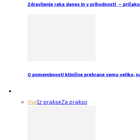
Zdravljenje raka danes in v prihodnosti – pričako
O pomembnosti klinične prehrane vemo veliko, 
Praksa
Vse
Iz prakse
Za prakso