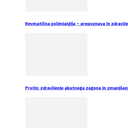
Revmatična polimialgija – prepoznava in zdravlj
Protin: zdravljenje akutnega zagona in zmanjšan