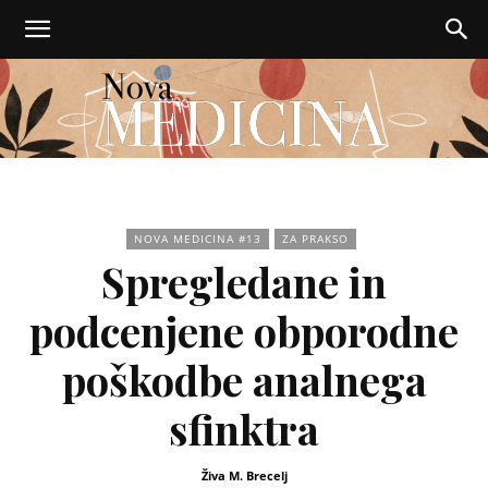
Nova
NOVA MEDICINA #13
ZA PRAKSO
Spregledane in
medicina
podcenjene obporodne
poškodbe analnega
sfinktra
Živa M. Brecelj