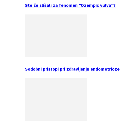
Ste že slišali za fenomen “Ozempic vulva”?
Sodobni pristopi pri zdravljenju endometrioze