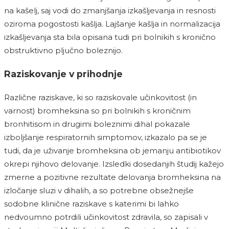
na kašelj, saj vodi do zmanjšanja izkašljevanja in resnosti
oziroma pogostosti kašlja. Lajšanje kašlja in normalizacija
izkašljevanja sta bila opisana tudi pri bolnikih s kronično
obstruktivno pljučno boleznijo.
Raziskovanje v prihodnje
Različne raziskave, ki so raziskovale učinkovitost (in
varnost) bromheksina so pri bolnikih s kroničnim
bronhitisom in drugimi boleznimi dihal pokazale
izboljšanje respiratornih simptomov, izkazalo pa se je
tudi, da je uživanje bromheksina ob jemanju antibiotikov
okrepi njihovo delovanje. Izsledki dosedanjih študij kažejo
zmerne a pozitivne rezultate delovanja bromheksina na
izločanje sluzi v dihalih, a so potrebne obsežnejše
sodobne klinične raziskave s katerimi bi lahko
nedvoumno potrdili učinkovitost zdravila, so zapisali v