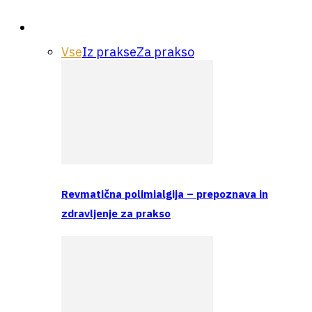
Praksa
Vse
Iz prakse
Za prakso
Revmatična polimialgija – prepoznava in
zdravljenje za prakso