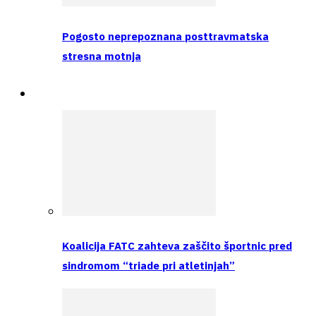
Pogosto neprepoznana posttravmatska
stresna motnja
Raziskava
Koalicija FATC zahteva zaščito športnic pred
sindromom “triade pri atletinjah”