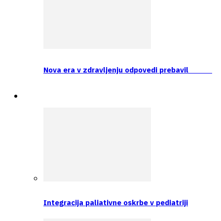
Nova era v zdravljenju odpovedi prebavil
Prva tema
Integracija paliativne oskrbe v pediatriji