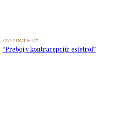
NOVA MEDICINA #17
“Preboj v kontracepciji: estetrol”