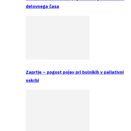
delovnega časa
Zaprtje – pogost pojav pri bolnikih v paliativni
oskrbi