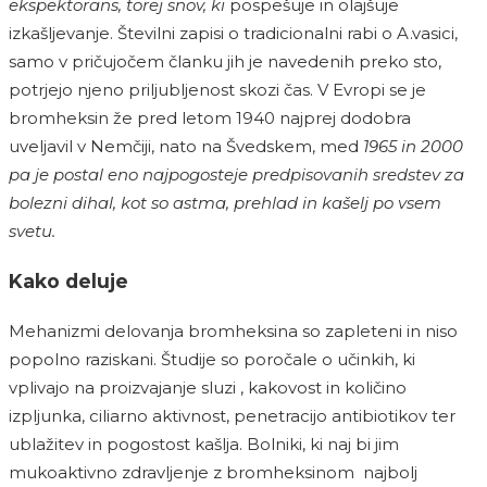
ekspektorans, torej snov, ki
pospešuje in olajšuje
izkašljevanje. Številni zapisi o tradicionalni rabi o A.vasici,
samo v pričujočem članku jih je navedenih preko sto,
potrjejo njeno priljubljenost skozi čas. V Evropi se je
bromheksin že pred letom 1940 najprej dodobra
uveljavil v Nemčiji, nato na Švedskem, med
1965 in 2000
pa je postal eno najpogosteje predpisovanih sredstev za
bolezni dihal, kot so astma, prehlad in kašelj po vsem
svetu.
Kako deluje
Mehanizmi delovanja bromheksina so zapleteni in niso
popolno raziskani. Študije so poročale o učinkih, ki
vplivajo na proizvajanje sluzi , kakovost in količino
izpljunka, ciliarno aktivnost, penetracijo antibiotikov ter
ublažitev in pogostost kašlja. Bolniki, ki naj bi jim
mukoaktivno zdravljenje z bromheksinom najbolj