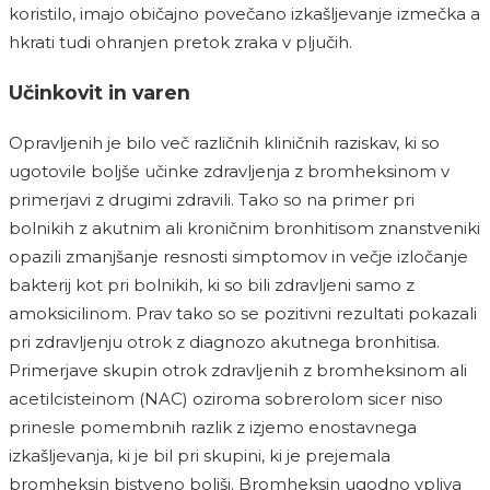
koristilo, imajo običajno povečano izkašljevanje izmečka a
hkrati tudi ohranjen pretok zraka v pljučih.
Učinkovit in varen
Opravljenih je bilo več različnih kliničnih raziskav, ki so
ugotovile boljše učinke zdravljenja z bromheksinom v
primerjavi z drugimi zdravili. Tako so na primer pri
bolnikih z akutnim ali kroničnim bronhitisom znanstveniki
opazili zmanjšanje resnosti simptomov in večje izločanje
bakterij kot pri bolnikih, ki so bili zdravljeni samo z
amoksicilinom. Prav tako so se pozitivni rezultati pokazali
pri zdravljenju otrok z diagnozo akutnega bronhitisa.
Primerjave skupin otrok zdravljenih z bromheksinom ali
acetilcisteinom (NAC) oziroma sobrerolom sicer niso
prinesle pomembnih razlik z izjemo enostavnega
izkašljevanja, ki je bil pri skupini, ki je prejemala
bromheksin bistveno boljši. Bromheksin ugodno vpliva