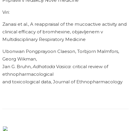
Pripravili v redakciji Nove medicine
Viri:
Zanasi et al., A reappraisal of the mucoactive activity and
clinical efficacy of bromhexine, objavljenem v
Multidisciplinary Respiratory Medicine
Ubonwan Pongprayoon Claeson, Torbjorn Malmfors,
Georg Wikman,
Jan G. Bruhn,
Adhatoda
V
asica
: critical review of
ethnopharmacological
and toxicological data, Journal of Ethnopharmacology