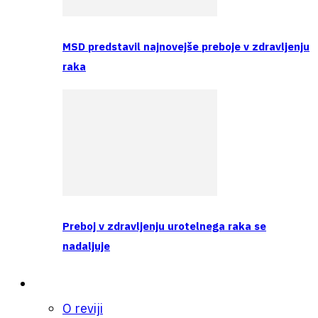
MSD predstavil najnovejše preboje v zdravljenju
raka
Preboj v zdravljenju urotelnega raka se
nadaljuje
O nas
O reviji