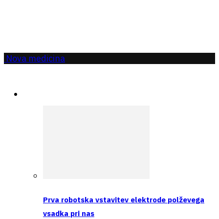
Nova medicina
Aktualno
Prva robotska vstavitev elektrode polževega
vsadka pri nas