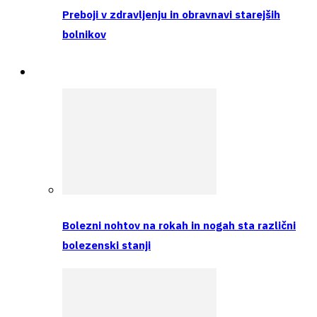
Preboji v zdravljenju in obravnavi starejših
bolnikov
Intervju
Bolezni nohtov na rokah in nogah sta različni
bolezenski stanji