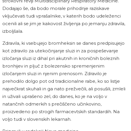
strokovni reviji Multidisciplinary Respiratory Medicine.
Dodajajo še, da bodo morale prihodnje raziskave
vključevati tudi vprašalnike, v katerih bodo udeleženci
ocenili ali se jim je kakovost življenja po jemanju zdravila,
izboljšala.
Zdravila, ki vsebujejo bromheksin se danes predpisujejo
kot zdravilo za utekočinjanje sluzi in za pospeševanje
izločanja sluzi iz dihal pri akutnih in kroničnih boleznih
bronhijev in pljuč z bolezensko spremenjenim
izločanjem sluzi in njenim prenosom. Zdravilo je
prehodilo dolgo pot od tradicionalne rabe, ko so listje
največkrat skuhali in ga nato prežvečili, ali posušili, zmleli
in uživali uprašeno zel, do danes, ko je na voljo v
natančnih odmerkih s prečiščeno učinkovino,
proizvedeno po strogih farmacevtskih standardih. Na
voljo tudi v slovenskih lekarnah.