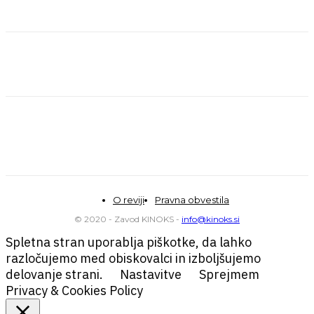
O reviji
Pravna obvestila
© 2020 - Zavod KINOKS -
info@kinoks.si
Spletna stran uporablja piškotke, da lahko
razločujemo med obiskovalci in izboljšujemo
delovanje strani.
Nastavitve
Sprejmem
Privacy & Cookies Policy