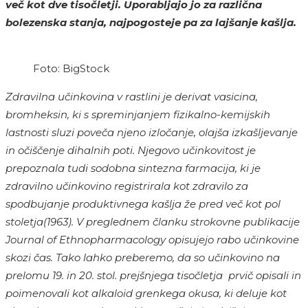
več kot dve tisočletji. Uporabljajo jo za različna
bolezenska stanja, najpogosteje pa za lajšanje kašlja.
Foto: BigStock
Zdravilna učinkovina v rastlini je derivat vasicina,
bromheksin, ki s spreminjanjem fizikalno-kemijskih
lastnosti sluzi poveča njeno izločanje, olajša izkašljevanje
in očiščenje dihalnih poti. Njegovo učinkovitost je
prepoznala tudi sodobna sintezna farmacija, ki je
zdravilno učinkovino registrirala kot zdravilo za
spodbujanje produktivnega kašlja že pred več kot pol
stoletja(1963). V preglednem članku strokovne publikacije
Journal of Ethnopharmacology
opisujejo rabo učinkovine
skozi čas. Tako lahko preberemo, da so učinkovino na
prelomu 19. in 20. stol. prejšnjega tisočletja prvič opisali in
poimenovali kot alkaloid grenkega okusa, ki deluje kot