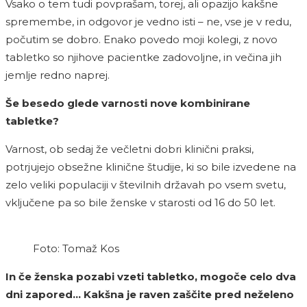
Vsako o tem tudi povprašam, torej, ali opazijo kakšne
spremembe, in odgovor je vedno isti – ne, vse je v redu,
počutim se dobro. Enako povedo moji kolegi, z novo
tabletko so njihove pacientke zadovoljne, in večina jih
jemlje redno naprej.
Še besedo glede varnosti nove kombinirane
tabletke?
Varnost, ob sedaj že večletni dobri klinični praksi,
potrjujejo obsežne klinične študije, ki so bile izvedene na
zelo veliki populaciji v številnih državah po vsem svetu,
vključene pa so bile ženske v starosti od 16 do 50 let.
Foto: Tomaž Kos
In če ženska pozabi vzeti tabletko, mogoče celo dva
dni zapored… Kakšna je raven zaščite pred neželeno