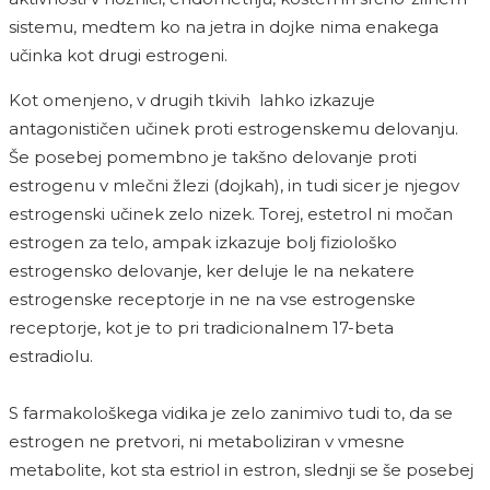
sistemu, medtem ko na jetra in dojke nima enakega
učinka kot drugi estrogeni.
Kot omenjeno, v drugih tkivih lahko izkazuje
antagonističen učinek proti estrogenskemu delovanju.
Še posebej pomembno je takšno delovanje proti
estrogenu v mlečni žlezi (dojkah), in tudi sicer je njegov
estrogenski učinek zelo nizek. Torej, estetrol ni močan
estrogen za telo, ampak izkazuje bolj fiziološko
estrogensko delovanje, ker deluje le na nekatere
estrogenske receptorje in ne na vse estrogenske
receptorje, kot je to pri tradicionalnem 17-beta
estradiolu.
S farmakološkega vidika je zelo zanimivo tudi to, da se
estrogen ne pretvori, ni metaboliziran v vmesne
metabolite, kot sta estriol in estron, slednji se še posebej