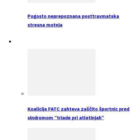
Pogosto neprepoznana posttravmatska
stresna motnja
Raziskava
Koalicija FATC zahteva zaščito športnic pred
sindromom “triade pri atletinjah”