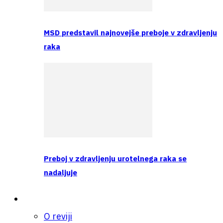
MSD predstavil najnovejše preboje v zdravljenju
raka
Preboj v zdravljenju urotelnega raka se
nadaljuje
O nas
O reviji