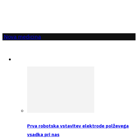
Nova medicina
Aktualno
Prva robotska vstavitev elektrode polževega
vsadka pri nas