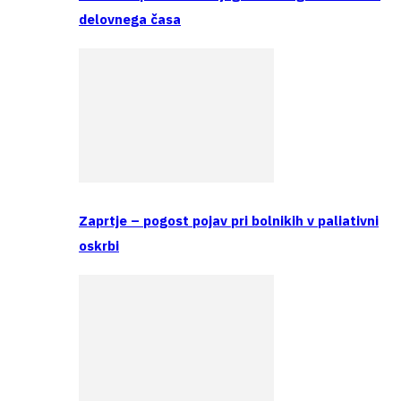
delovnega časa
Zaprtje – pogost pojav pri bolnikih v paliativni
oskrbi