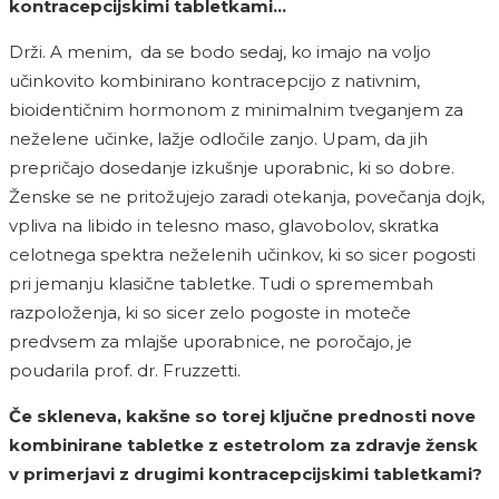
kontracepcijskimi tabletkami…
Drži. A menim, da se bodo sedaj, ko imajo na voljo
učinkovito kombinirano kontracepcijo z nativnim,
bioidentičnim hormonom z minimalnim tveganjem za
neželene učinke, lažje odločile zanjo. Upam, da jih
prepričajo dosedanje izkušnje uporabnic, ki so dobre.
Ženske se ne pritožujejo zaradi otekanja, povečanja dojk,
vpliva na libido in telesno maso, glavobolov, skratka
celotnega spektra neželenih učinkov, ki so sicer pogosti
pri jemanju klasične tabletke. Tudi o spremembah
razpoloženja, ki so sicer zelo pogoste in moteče
predvsem za mlajše uporabnice, ne poročajo, je
poudarila prof. dr. Fruzzetti.
Če skleneva, kakšne so torej ključne prednosti nove
kombinirane tabletke z estetrolom za zdravje žensk
v primerjavi z drugimi kontracepcijskimi tabletkami?