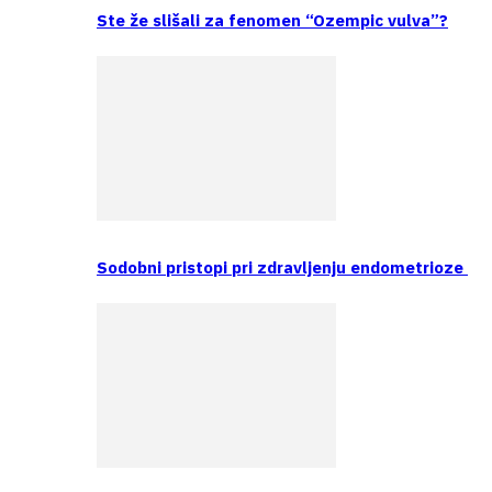
Ste že slišali za fenomen “Ozempic vulva”?
Sodobni pristopi pri zdravljenju endometrioze