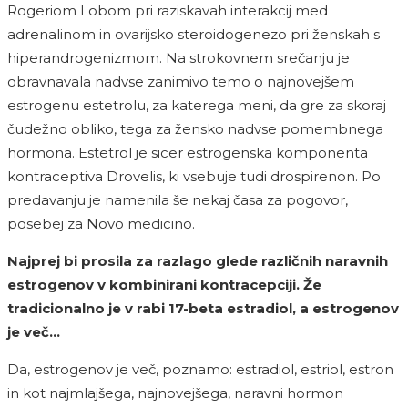
Rogeriom Lobom pri raziskavah interakcij med
adrenalinom in ovarijsko steroidogenezo pri ženskah s
hiperandrogenizmom. Na strokovnem srečanju je
obravnavala nadvse zanimivo temo o najnovejšem
estrogenu estetrolu, za katerega meni, da gre za skoraj
čudežno obliko, tega za žensko nadvse pomembnega
hormona. Estetrol je sicer estrogenska komponenta
kontraceptiva Drovelis, ki vsebuje tudi drospirenon. Po
predavanju je namenila še nekaj časa za pogovor,
posebej za Novo medicino.
Najprej bi prosila za razlago glede različnih naravnih
estrogenov v kombinirani kontracepciji. Že
tradicionalno je v rabi 17-beta estradiol, a estrogenov
je več…
Da, estrogenov je več, poznamo: estradiol, estriol, estron
in kot najmlajšega, najnovejšega, naravni hormon