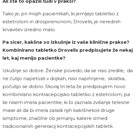
Ali ste to opazili tudi v praksi?
Tako je, pri mojih pacientkah, ki jemljejo tabletko z
estetrolom in drospirenonom, Drovelis, je nerednih
krvavitev izredno malo.
Pa sicer, kakšne so izkušnje iz vaše klinične prakse?
Kombinirano tabletko Drovelis predpisujete že nekaj
let, kaj menijo pacientke?
Izkušnje so dobre. Ženske povedo, da se niso zredile, da
ne čutijo napetosti v dojkah, niso napihnjene, skratka,
počutijo se dobro. Skoraj tri leta že predpisujem novo
kombinirano kontracepcijsko tabletko z estetrolom, pa
še nisem imela pacientke, ki bi zaznala zvišanje telesne
mase ali da bi imela zaradi njih kakršnekoli druge
simptome, značilne ob jemanju katere izmed
tradicionalnih generacij kontracepcijskih tabletk.