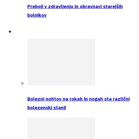
Preboji v zdravljenju in obravnavi starejših
bolnikov
Intervju
Bolezni nohtov na rokah in nogah sta različni
bolezenski stanji