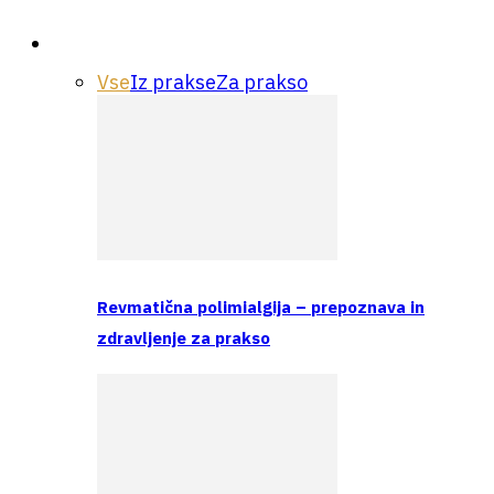
Praksa
Vse
Iz prakse
Za prakso
Revmatična polimialgija – prepoznava in
zdravljenje za prakso