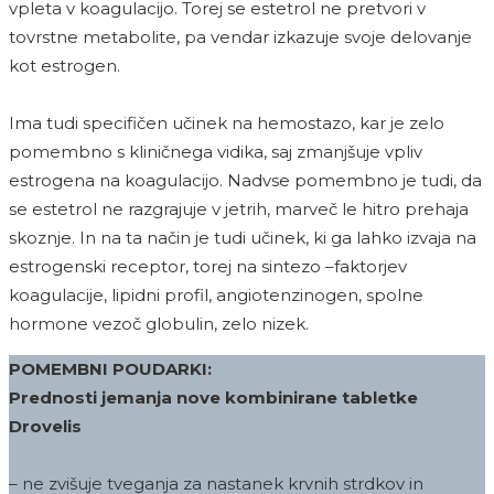
vpleta v koagulacijo. Torej se estetrol ne pretvori v
tovrstne metabolite, pa vendar izkazuje svoje delovanje
kot estrogen.
Ima tudi specifičen učinek na hemostazo, kar je zelo
pomembno s kliničnega vidika, saj zmanjšuje vpliv
estrogena na koagulacijo. Nadvse pomembno je tudi, da
se estetrol ne razgrajuje v jetrih, marveč le hitro prehaja
skoznje. In na ta način je tudi učinek, ki ga lahko izvaja na
estrogenski receptor, torej na sintezo –faktorjev
koagulacije, lipidni profil, angiotenzinogen, spolne
hormone vezoč globulin, zelo nizek.
POMEMBNI POUDARKI:
Prednosti jemanja nove kombinirane tabletke
Drovelis
– ne zvišuje tveganja za nastanek krvnih strdkov in