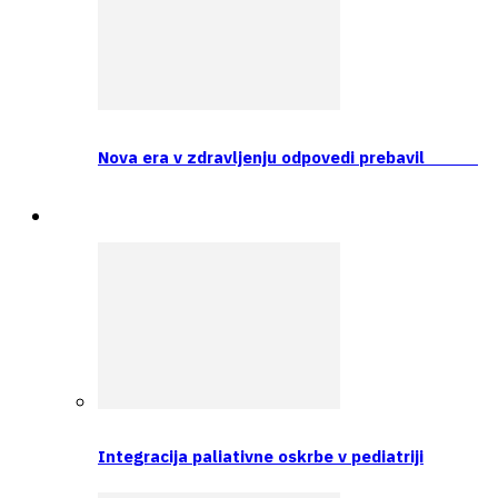
Nova era v zdravljenju odpovedi prebavil
Prva tema
Integracija paliativne oskrbe v pediatriji