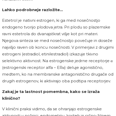
Lahko podrobneje razložite…
Estetrol je nativni estrogen, ki ga med nosečnostjo
endogeno tvorijo plodova jetra. Pri plodu so plazemske
ravni estetrola do dvanajstkrat višje kot pri materi.
Njegova sinteza se med nosečnostjo povečuje in doseže
najvišjo raven ob koncu nosečnosti. V primerjavi z drugimi
estrogeni (estradiol, etinilestradiol) izkazuje tkivno
selektivno aktivnost. Na estrogenske jedrne receptorje α
(estrogenski receptor alfa – ERα) deluje agonistično,
medtem, ko na membranske antagonistično drugače od
drugih estrogenov, ki aktivirajo oba podtipa receptorjev.
Zakaj je ta lastnost pomembna, kako se izraža
klinično?
V klinični praksi vidimo, da se ohranjajo estrogenske
aktivnosti v nožnici, endometriju, kosteh in srčno-žilnem