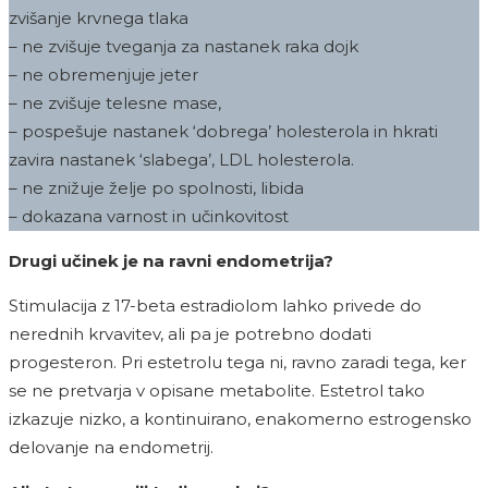
zvišanje krvnega tlaka
– ne zvišuje tveganja za nastanek raka dojk
– ne obremenjuje jeter
– ne zvišuje telesne mase,
– pospešuje nastanek ‘dobrega’ holesterola in hkrati
zavira nastanek ‘slabega’, LDL holesterola.
– ne znižuje želje po spolnosti, libida
– dokazana varnost in učinkovitost
Drugi učinek je na ravni endometrija?
Stimulacija z 17-beta estradiolom lahko privede do
nerednih krvavitev, ali pa je potrebno dodati
progesteron. Pri estetrolu tega ni, ravno zaradi tega, ker
se ne pretvarja v opisane metabolite. Estetrol tako
izkazuje nizko, a kontinuirano, enakomerno estrogensko
delovanje na endometrij.