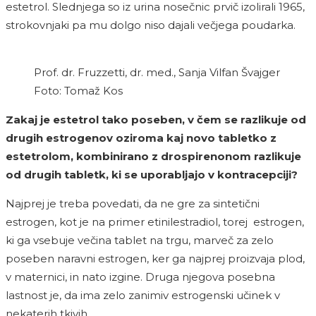
estetrol. Slednjega so iz urina nosečnic prvič izolirali 1965,
strokovnjaki pa mu dolgo niso dajali večjega poudarka.
Prof. dr. Fruzzetti, dr. med., Sanja Vilfan Švajger
Foto: Tomaž Kos
Zakaj je estetrol tako poseben, v čem se razlikuje od
drugih estrogenov oziroma kaj novo tabletko z
estetrolom, kombinirano z drospirenonom razlikuje
od drugih tabletk, ki se uporabljajo v kontracepciji?
Najprej je treba povedati, da ne gre za sintetični
estrogen, kot je na primer etinilestradiol, torej estrogen,
ki ga vsebuje večina tablet na trgu, marveč za zelo
poseben naravni estrogen, ker ga najprej proizvaja plod,
v maternici, in nato izgine. Druga njegova posebna
lastnost je, da ima zelo zanimiv estrogenski učinek v
nekaterih tkivih.