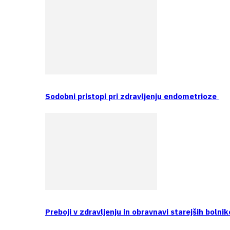
Sodobni pristopi pri zdravljenju endometrioze
Preboji v zdravljenju in obravnavi starejših bolnik