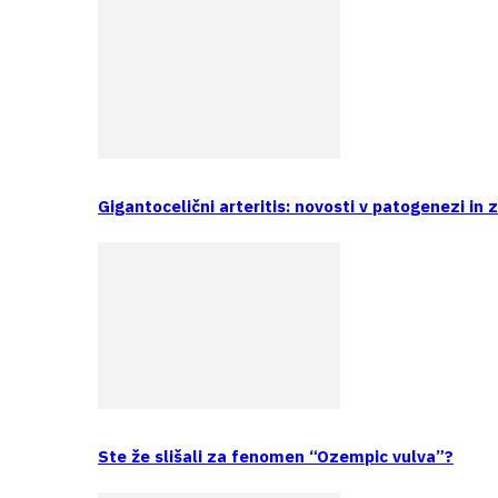
Gigantocelični arteritis: novosti v patogenezi in 
Ste že slišali za fenomen “Ozempic vulva”?