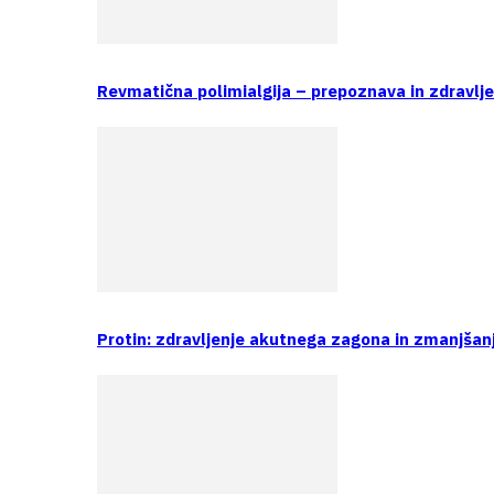
Revmatična polimialgija – prepoznava in zdravlj
Protin: zdravljenje akutnega zagona in zmanjšan