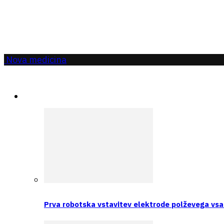
Nova medicina
Aktualno
Prva robotska vstavitev elektrode polževega vsa