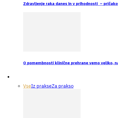
Zdravljenje raka danes in v prihodnosti – pričako
O pomembnosti klinične prehrane vemo veliko, 
Praksa
Vse
Iz prakse
Za prakso