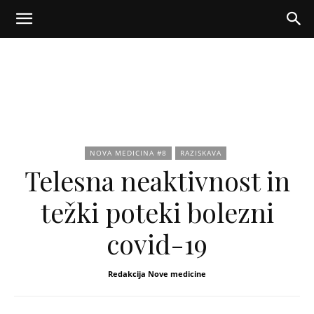
Nova
NOVA MEDICINA #8
RAZISKAVA
medicina
Telesna neaktivnost in
težki poteki bolezni
covid-19
Redakcija Nove medicine