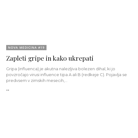
NOVA MEDICINA #19
Zapleti gripe in kako ukrepati
Gripa (influenca) je akutna nalezljiva bolezen dihal, ki jo
povzročajo virusi influence tipa A ali B (redkeje C). Pojavlja se
predvsem v zimskih mesecih,...
--