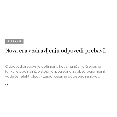
IZ PRAKSE
Nova era v zdravljenju odpovedi prebavil
Odpoved prebavil je definirana kot zmanjšanje črevesne
funkcije pod najnižjo stopnjo, potrebno za absorpcijo hranil,
vode ter elektrolitov - zaradi česar je potrebno njihovo...
--