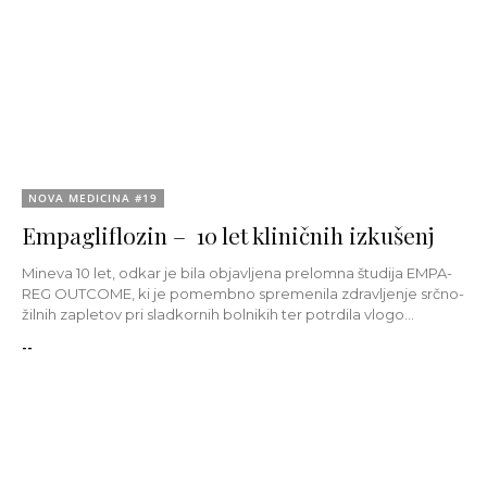
NOVA MEDICINA #19
Empagliflozin – 10 let kliničnih izkušenj
Mineva 10 let, odkar je bila objavljena prelomna študija EMPA-
REG OUTCOME, ki je pomembno spremenila zdravljenje srčno-
žilnih zapletov pri sladkornih bolnikih ter potrdila vlogo...
--