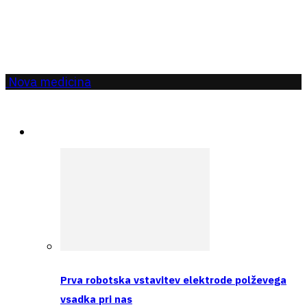
Nova medicina
Aktualno
Prva robotska vstavitev elektrode polževega
vsadka pri nas