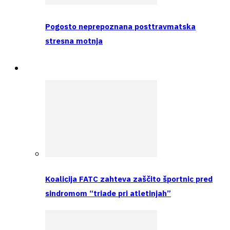
Pogosto neprepoznana posttravmatska
stresna motnja
Raziskava
Koalicija FATC zahteva zaščito športnic pred
sindromom “triade pri atletinjah”