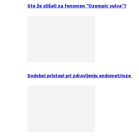
Ste že slišali za fenomen “Ozempic vulva”?
Sodobni pristopi pri zdravljenju endometrioze