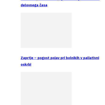
delovnega časa
Zaprtje – pogost pojav pri bolnikih v paliativni
oskrbi