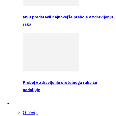
MSD predstavil najnovejše preboje v zdravljenju
raka
Preboj v zdravljenju urotelnega raka se
nadaljuje
O nas
O reviji