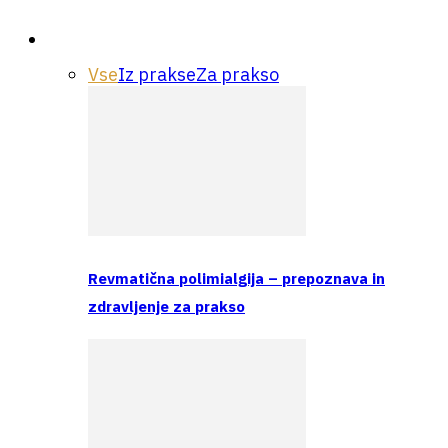
Praksa
Vse
Iz prakse
Za prakso
Revmatična polimialgija – prepoznava in
zdravljenje za prakso