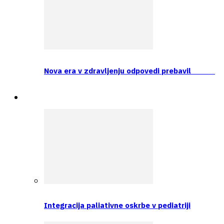
Nova era v zdravljenju odpovedi prebavil
Prva tema
Integracija paliativne oskrbe v pediatriji