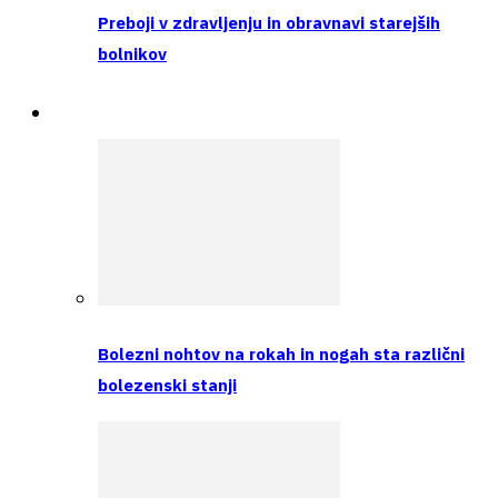
Preboji v zdravljenju in obravnavi starejših
bolnikov
Intervju
Bolezni nohtov na rokah in nogah sta različni
bolezenski stanji