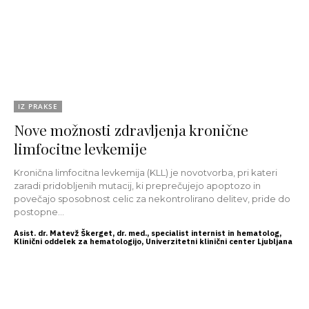
IZ PRAKSE
Nove možnosti zdravljenja kronične
limfocitne levkemije
Kronična limfocitna levkemija (KLL) je novotvorba, pri kateri
zaradi pridobljenih mutacij, ki preprečujejo apoptozo in
povečajo sposobnost celic za nekontrolirano delitev, pride do
postopne...
Asist. dr. Matevž Škerget, dr. med., specialist internist in hematolog,
Klinični oddelek za hematologijo, Univerzitetni klinični center Ljubljana