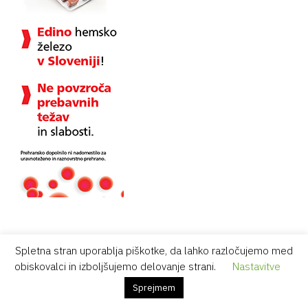
Spletna stran uporablja piškotke, da lahko razločujemo med
obiskovalci in izboljšujemo delovanje strani.
Nastavitve
Vsebina je namenjena strokovni javnosti.
Sprejmem
Prijava
Registracija