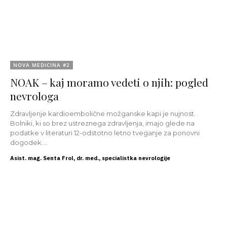
NOVA MEDICINA #2
NOAK – kaj moramo vedeti o njih: pogled
nevrologa
Zdravljenje kardioembolične možganske kapi je nujnost.
Bolniki, ki so brez ustreznega zdravljenja, imajo glede na
podatke v literaturi 12-odstotno letno tveganje za ponovni
dogodek....
Asist. mag. Senta Frol, dr. med., specialistka nevrologije