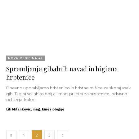
NOVA MEDICINA #2
Spremljanje gibalnih navad in higiena
hrbtenice
Dnevno uporabljamo hrbtenico in hrbtne mišice za skoraj vsak
gib. Ti gibi so lahko bolj ali manj prijetni za hrbtenico, odvisno
od tega, kako...
Lili Milanković, mag. kineziologije
1
2
3