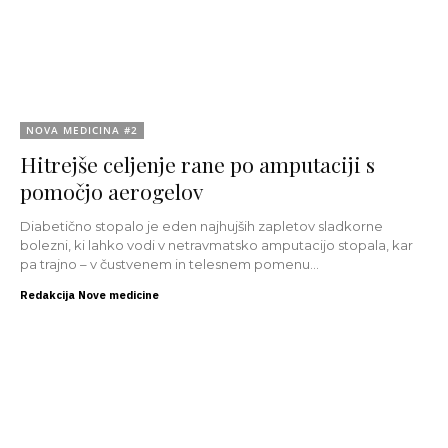
NOVA MEDICINA #2
Hitrejše celjenje rane po amputaciji s
pomočjo aerogelov
Diabetično stopalo je eden najhujših zapletov sladkorne
bolezni, ki lahko vodi v netravmatsko amputacijo stopala, kar
pa trajno – v čustvenem in telesnem pomenu...
Redakcija Nove medicine