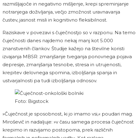
razmišljajoče in negativno mišljenje, krepi spreminjanje
notranjega doživljanja, večjo zmožnost uravnavanja
čustev, jasnost misli in kognitivno fleksibilnost.
Raziskave v povezavi s čuječnostjo so v razponu. Na temo
čuječnosti danes najdemo nekaj manj kot 5.000
znanstvenih člankov. Študije kažejo na številne koristi
izvajanja MBSR: zmanjšanje tveganja ponovnega pojava
depresije, zmanjšanja tesnobe, stresa in utrujenosti,
krepitev delovnega spomina, izboljšanja spanja in
ustvarjalnosti pa tudi izboljšanja odnosov.
Foto: Bigstock
»Čuječnost je sposobnost, ki jo imamo vsi,« poudari mag.
Miroševič in nadaljuje: »v času samega procesa čuječnost
krepimo in razvijamo postopoma, prek različnih
formalnih in neformalnih vadb«. Kot razlaga