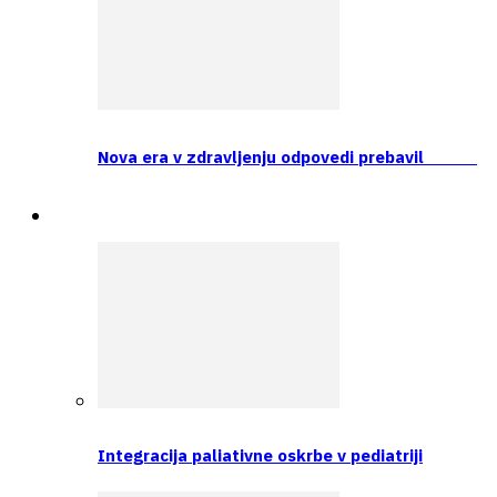
Nova era v zdravljenju odpovedi prebavil
Prva tema
Integracija paliativne oskrbe v pediatriji