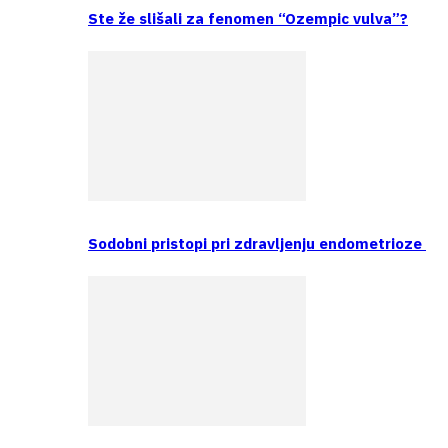
Ste že slišali za fenomen “Ozempic vulva”?
Sodobni pristopi pri zdravljenju endometrioze