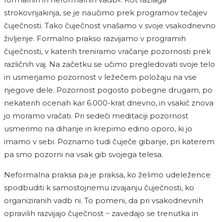
strokovnjakinja, se je naučimo prek programov tečajev
čuječnosti. Tako čuječnost vnašamo v svoje vsakodnevno
življenje. Formalno prakso razvijamo v programih
čuječnosti, v katerih treniramo vračanje pozornosti prek
različnih vaj. Na začetku se učimo pregledovati svoje telo
in usmerjamo pozornost v ležečem položaju na vse
njegove dele. Pozornost pogosto pobegne drugam, po
nekaterih ocenah kar 6.000-krat dnevno, in vsakič znova
jo moramo vračati. Pri sedeči meditaciji pozornost
usmerimo na dihanje in krepimo edino oporo, ki jo
imamo v sebi. Poznamo tudi čuječe gibanje, pri katerem
pa smo pozorni na vsak gib svojega telesa.
Neformalna praksa pa je praksa, ko želimo udeležence
spodbuditi k samostojnemu izvajanju čuječnosti, ko
organiziranih vadb ni. To pomeni, da pri vsakodnevnih
opravilih razvijajo čuječnost ̶ zavedajo se trenutka in