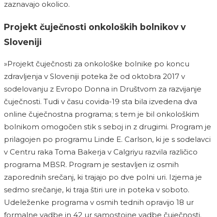
zaznavajo okolico.
Projekt čuječnosti onkoloških bolnikov v
Sloveniji
»Projekt čuječnosti za onkološke bolnike po koncu
zdravljenja v Sloveniji poteka že od oktobra 2017 v
sodelovanju z Evropo Donna in Društvom za razvijanje
čuječnosti. Tudi v času covida-19 sta bila izvedena dva
online čuječnostna programa; s tem je bil onkološkim
bolnikom omogočen stik s seboj in z drugimi. Program je
prilagojen po programu Linde E. Carlson, ki je s sodelavci
v Centru raka Toma Bakerja v Calgriyu razvila različico
programa MBSR. Program je sestavljen iz osmih
zaporednih srečanj, ki trajajo po dve polni uri. Izjema je
sedmo srečanje, ki traja štiri ure in poteka v soboto.
Udeleženke programa v osmih tednih opravijo 18 ur
formalne vadbe in 42 ur samostojne vadbe čuječnosti.