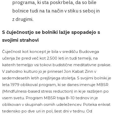
programa, ki sta poskrbela, da so bile
bolnice tudi na ta način v stiku s seboj in
z drugimi.
S čuječnostjo se bolniki lažje spopadejo s
svojimi strahovi
Čuječnost kot koncept je bila v središču Budovega
učenja že pred več kot 2.500 leti in tudi temelji, na
katerih temeljijo vsi tokovi budistične meditativne prakse.
V zahodno kulturo jo je prinesel Jon Kabat Zinn v
sedemdesetih letih prejšnjega stoletja. S svojimi bolniki je
leta 1979 oblikoval program, ki se danes imenuje MBSR
(Mindfulness-based stress reduction) in ki je razširjen po
vsem svetu. Program MBSR traja 8–10 tednov in je
oblikovan v skupinah osmih udeležencev. Poteka enkrat
tedensko po dve uri in pol, šest dni v tednu. Od