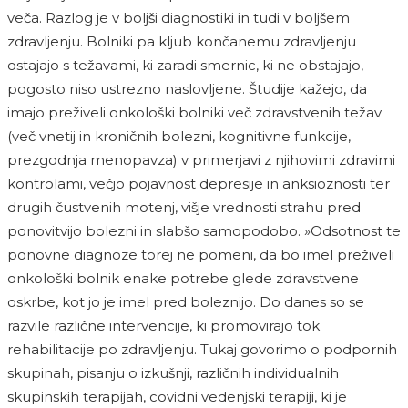
veča. Razlog je v boljši diagnostiki in tudi v boljšem
zdravljenju. Bolniki pa kljub končanemu zdravljenju
ostajajo s težavami, ki zaradi smernic, ki ne obstajajo,
pogosto niso ustrezno naslovljene. Študije kažejo, da
imajo preživeli onkološki bolniki več zdravstvenih težav
(več vnetij in kroničnih bolezni, kognitivne funkcije,
prezgodnja menopavza) v primerjavi z njihovimi zdravimi
kontrolami, večjo pojavnost depresije in anksioznosti ter
drugih čustvenih motenj, višje vrednosti strahu pred
ponovitvijo bolezni in slabšo samopodobo. »Odsotnost te
ponovne diagnoze torej ne pomeni, da bo imel preživeli
onkološki bolnik enake potrebe glede zdravstvene
oskrbe, kot jo je imel pred boleznijo. Do danes so se
razvile različne intervencije, ki promovirajo tok
rehabilitacije po zdravljenju. Tukaj govorimo o podpornih
skupinah, pisanju o izkušnji, različnih individualnih
skupinskih terapijah, covidni vedenjski terapiji, ki je