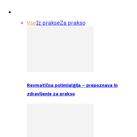
Praksa
Vse
Iz prakse
Za prakso
Revmatična polimialgija – prepoznava in
zdravljenje za prakso