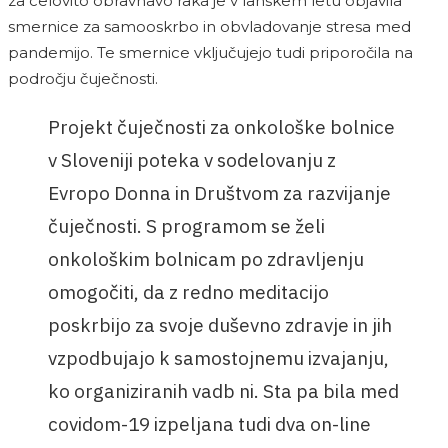
za celovito obravnavo raka je v lanskem letu objavila
smernice za samooskrbo in obvladovanje stresa med
pandemijo. Te smernice vključujejo tudi priporočila na
področju čuječnosti.
Projekt čuječnosti za onkološke bolnice
v Sloveniji poteka v sodelovanju z
Evropo Donna in Društvom za razvijanje
čuječnosti. S programom se želi
onkološkim bolnicam po zdravljenju
omogočiti, da z redno meditacijo
poskrbijo za svoje duševno zdravje in jih
vzpodbujajo k samostojnemu izvajanju,
ko organiziranih vadb ni. Sta pa bila med
covidom-19 izpeljana tudi dva on-line