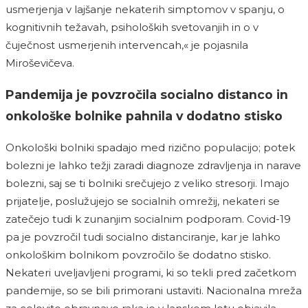
usmerjenja v lajšanje nekaterih simptomov v spanju, o
kognitivnih težavah, psiholoških svetovanjih in o v
čuječnost usmerjenih intervencah,« je pojasnila
Miroševičeva.
Pandemija je povzročila socialno distanco in
onkološke bolnike pahnila v dodatno stisko
Onkološki bolniki spadajo med rizično populacijo; potek
bolezni je lahko težji zaradi diagnoze zdravljenja in narave
bolezni, saj se ti bolniki srečujejo z veliko stresorji. Imajo
prijatelje, poslužujejo se socialnih omrežij, nekateri se
zatečejo tudi k zunanjim socialnim podporam. Covid-19
pa je povzročil tudi socialno distanciranje, kar je lahko
onkološkim bolnikom povzročilo še dodatno stisko.
Nekateri uveljavljeni programi, ki so tekli pred začetkom
pandemije, so se bili primorani ustaviti. Nacionalna mreža