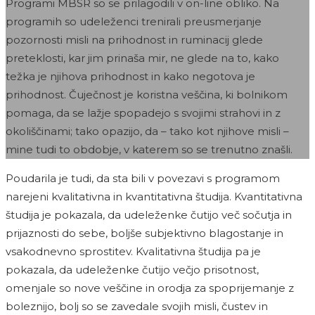
Programi MBSR so se prilagodili v on-line obliko. Na
programih so udeleženci trenirali preusmerjanje
pozornosti misli na prihodnost in ruminacij glede
preteklosti, kar jim prinaša mir, ne glede na to, kako
težka je njihova prihodnost in kako negotova je
prihodnost. Čuječnost je koristna veščina, ki bolnikom
pomaga, da se lažje spopadejo s svojimi strahovi in z
okoliščinami; tako opazijo, da – tako kot njihove misli –
mine tudi to obdobje, v katerem so se trenutno znašli.
Poudarila je tudi, da sta bili v povezavi s programom
narejeni kvalitativna in kvantitativna študija. Kvantitativna
študija je pokazala, da udeleženke čutijo več sočutja in
prijaznosti do sebe, boljše subjektivno blagostanje in
vsakodnevno sprostitev. Kvalitativna študija pa je
pokazala, da udeleženke čutijo večjo prisotnost,
omenjale so nove veščine in orodja za spoprijemanje z
boleznijo, bolj so se zavedale svojih misli, čustev in