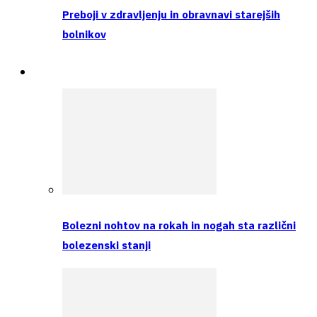
Preboji v zdravljenju in obravnavi starejših
bolnikov
Intervju
Bolezni nohtov na rokah in nogah sta različni
bolezenski stanji