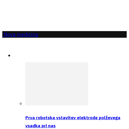
Nova medicina
Aktualno
Prva robotska vstavitev elektrode polževega
vsadka pri nas