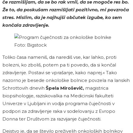
če razmišljam, da se bo rak vrnil, da se mogoče res bo.
Že to, da poskušam razmišljati pozitivno, mi povzroča
stres. Mislim, da je najhujši občutek izgube, ko sem
končala zdravljenje.
Foto: Bigstock
Toliko časa nameniš, da narediš vse, kar lahko, proti
bolezni, ko zboliš, potem pa ti povedo, da si končal
zdravljenje. Postavi se vprašanje, kako naprej.« Tako
nazorno je besede onkološke bolnice povzela na lanskih
Schrottovih dnevih
Špela Miroševič,
magistrica
biopsihologije, raziskovalka na Medicinski fakulteti
Univerze v Ljubljani in vodja programa čuječnosti v
podpori za zdravljenje raka v sodelovanju z Evropo
Donna ter Društvom za razvijanje čuječnosti.
Dejstvo je, da se število preživelih onkoloških bolnikov