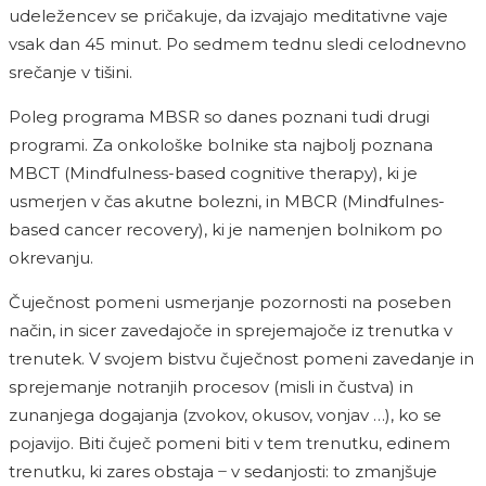
udeležencev se pričakuje, da izvajajo meditativne vaje
vsak dan 45 minut. Po sedmem tednu sledi celodnevno
srečanje v tišini.
Poleg programa MBSR so danes poznani tudi drugi
programi. Za onkološke bolnike sta najbolj poznana
MBCT (Mindfulness-based cognitive therapy), ki je
usmerjen v čas akutne bolezni, in MBCR (Mindfulnes-
based cancer recovery), ki je namenjen bolnikom po
okrevanju.
Čuječnost pomeni usmerjanje pozornosti na poseben
način, in sicer zavedajoče in sprejemajoče iz trenutka v
trenutek. V svojem bistvu čuječnost pomeni zavedanje in
sprejemanje notranjih procesov (misli in čustva) in
zunanjega dogajanja (zvokov, okusov, vonjav …), ko se
pojavijo. Biti čuječ pomeni biti v tem trenutku, edinem
trenutku, ki zares obstaja ̶ v sedanjosti: to zmanjšuje