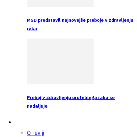
MSD predstavil najnovejše preboje v zdravljenju
raka
Preboj v zdravljenju urotelnega raka se
nadaljuje
O nas
O reviji