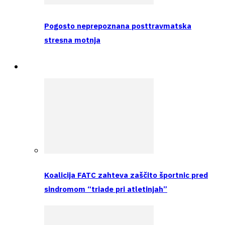
Pogosto neprepoznana posttravmatska
stresna motnja
Raziskava
Koalicija FATC zahteva zaščito športnic pred
sindromom “triade pri atletinjah”