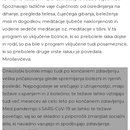
Spoznavajo različne vaje čuječnosti: od osredinjanja na
dihanje, pregleda telesa, čuječega gibanja, beleženja
misli in dogodkov, meditacije ljubeče naklonjenosti in
vodene sedeče meditacije oz. meditacije v tišini. V ta
program so vključene bolnice, ki so prebolele raka dojke
in rodil, so pa bile v program vključene tudi posameznice,
ki so prebolele druge vrste raka,« je povedala
Miroševičeva.
Onkološki bolniki imajo tudi po končanem zdravljenju
velika pričakovanja glede spremljanja bolezni in njenih
posledic. Najpogosteje se srečujejo z utrujenostjo, imajo
težave s spanjem in z bolečino; te težave lahko vztrajajo
tudi več mesecev ali celo leto po končanem zdravljenju.
Med pandemijo s SARS-CoV-19 se lahko te težave
povečajo, saj so se skladno s priporočili zmanjšali socialni
stiki, ki navadno varujejo in spodbujajo zdravljenje.