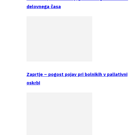
delovnega časa
Zaprtje – pogost pojav pri bolnikih v paliativni
oskrbi